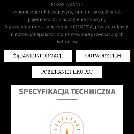
ROZWIĄZANIE
dynamicznie oblicza pozycję ramion, narzędzia lub
pojemnika oraz nachylenie maszyny.
Jego rdzeniem jest połączenie z CHMURĄ, przez co oferuje
niezrównanej jakości monitorowanie przenoszonych
ładunków
ŻĄDANIE INFORMACJI
ODTWÓRZ FILM
POBIERANIE PLIKU PDF
SPECYFIKACJA TECHNICZNA