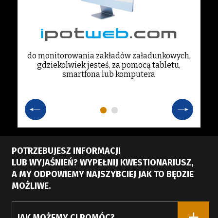
o
do monitorowania zakładów załadunkowych,
o
gdziekolwiek jesteś, za pomocą tabletu,
smartfona lub komputera
POTRZEBUJESZ INFORMACJI
LUB WYJAŚNIEŃ? WYPEŁNIJ KWESTIONARIUSZ,
A MY ODPOWIEMY NAJSZYBCIEJ JAK TO BĘDZIE
MOŻLIWE.
JAK MOŻEMY CI POMÓC?